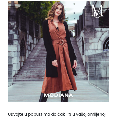
Uživajte u popustima do čak -% u vašoj omiljenoj