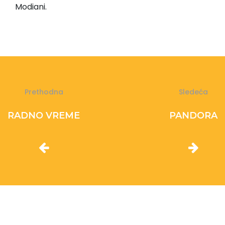
Modiani.
Prethodna
Sledeća
RADNO VREME
PANDORA