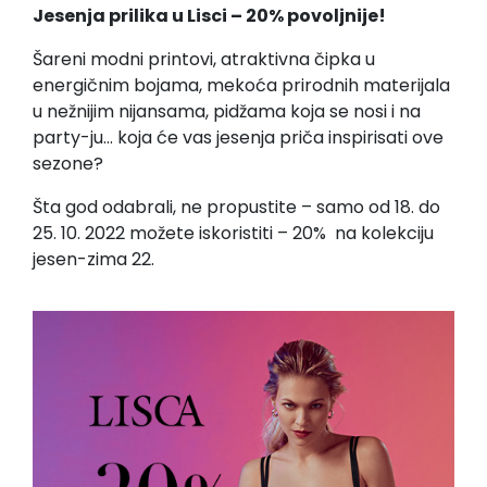
Jesenja prilika u Lisci – 20% povoljnije!
Šareni modni printovi, atraktivna čipka u
energičnim bojama, mekoća prirodnih materijala
u nežnijim nijansama, pidžama koja se nosi i na
party-ju… koja će vas jesenja priča inspirisati ove
sezone?
Šta god odabrali, ne propustite – samo od 18. do
25. 10. 2022 možete iskoristiti – 20% na kolekciju
jesen-zima 22.