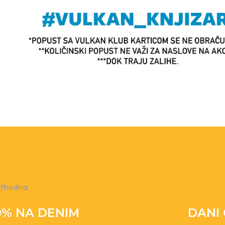
ethodna
0% NA DENIM
DANI