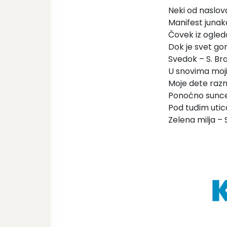
Neki od naslova
Manifest junak
Čovek iz ogleda
Dok je svet gor
Svedok – S. Brau
U snovima moji
Moje dete razmi
Ponoćno sunce 
Pod tuđim utic
Zelena milja – 