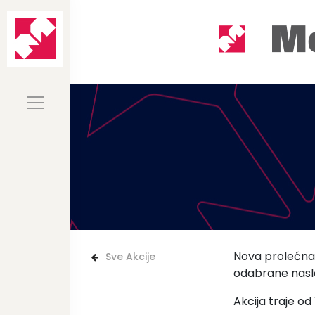
Nova prolećna a
Sve Akcije
odabrane nasl
Akcija traje od 