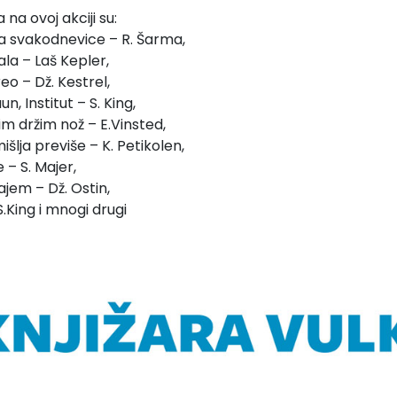
 na ovoj akciji su:
a svakodnevice – R. Šarma,
la – Laš Kepler,
eo – Dž. Kestrel,
n, Institut – S. King,
m držim nož – E.Vinsted,
šlja previše – K. Petikolen,
– S. Majer,
ajem – Dž. Ostin,
S.King i mnogi drugi