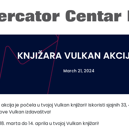
KNJIŽARA VULKAN AKCI
March 21, 2024
kcija je počela u tvojoj Vulkan knjižari! Iskoristi sjajnih 33
ove Vulkan izdavaštva!
18. marta do 14. aprila u tvojoj Vulkan knjižari!