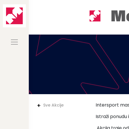
Intersport ma
Sve Akcije
Istraži ponudu
️ Akcija traje od