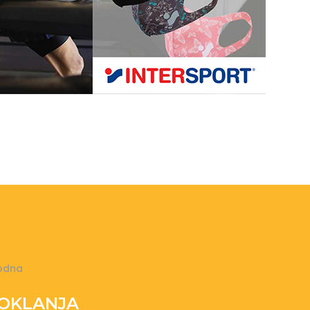
odna
POKLANJA