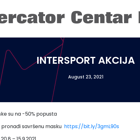
INTERSPORT AKCIJA
August 23, 2021
ske su na -50% popusta
 i pronađi savršenu masku
https://bit.ly/3gmL90s
 20.8 – 15.9.2021.