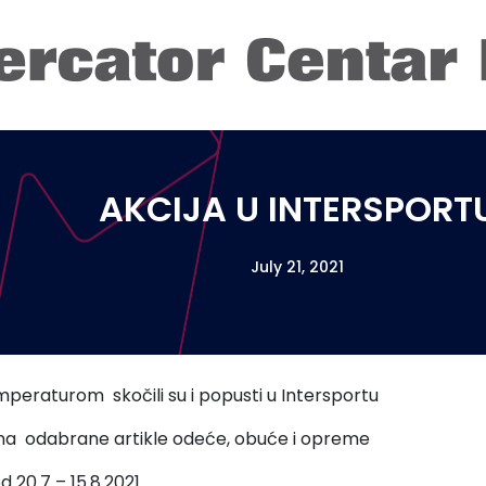
AKCIJA U INTERSPORT
July 21, 2021
peraturom skočili su i popusti u Intersportu
na odabrane artikle odeće, obuće i opreme
od 20.7 – 15.8.2021.