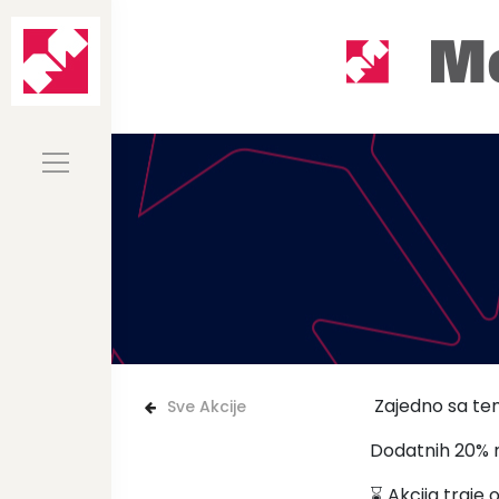
Zajedno sa tem
Sve Akcije
Dodatnih 20% 
⌛️ Akcija traje 