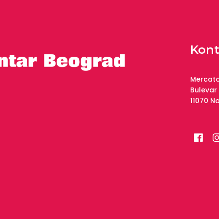
Kont
Mercato
Bulevar
11070 N