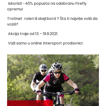
Iskoristi -40% popusta na odabranu Firefly
opremu!
Trotinet roleri ili skejtbord ? Šta ti najviše voliš da
voziš?
️ Akcija traje od 13 – 19.9.2021.
Važi samo u online Intersport prodavnici