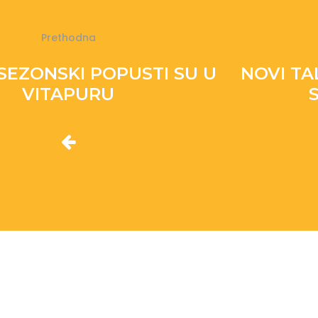
Prethodna
 SEZONSKI POPUSTI SU U
NOVI T
VITAPURU