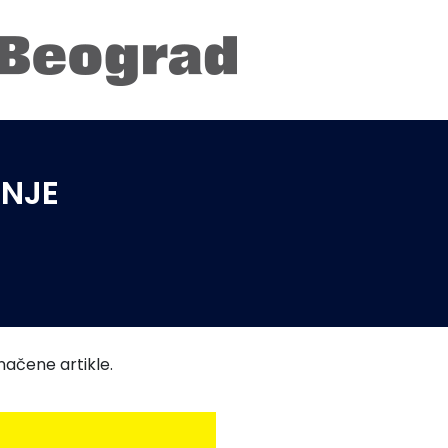
ENJE
ačene artikle.