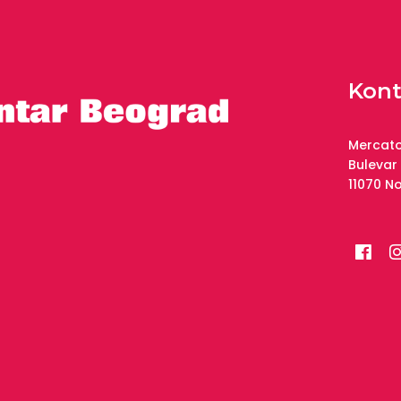
Kont
Mercato
Bulevar
11070 N