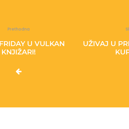
Prethodna
S
FRIDAY U VULKAN
UŽIVAJ U P
KNJIŽARI!
KUP