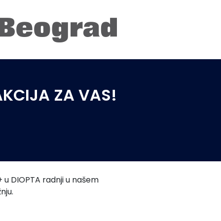
AKCIJA ZA VAS!
+ u DIOPTA radnji u našem
nju.