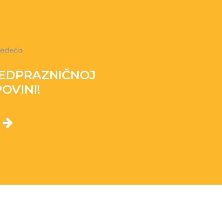
ledeća
REDPRAZNIČNOJ
OVINI!