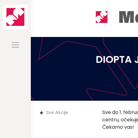
DIOPTA 
Sve do 1. febr
Sve Akcije
centru, očekuj
Čekamo vas!