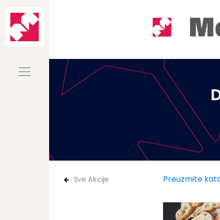
D
Preuzmite kat
Sve Akcije