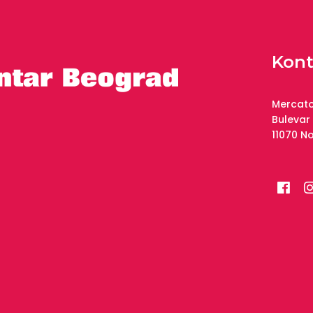
Kont
Mercato
Bulevar
11070 N