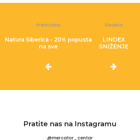
Prethodna
Sledeća
Natura Siberica - 20% popusta
LINDEX
na sve
SNIŽENJE
Pratite nas na Instagramu
@mercator_centar