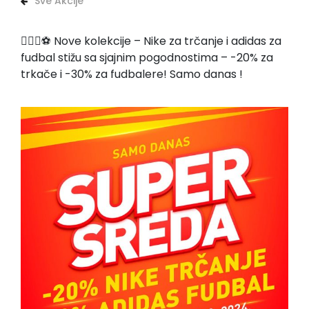
Sve Akcije
🏃🏻‍♂️⚽ Nove kolekcije – Nike za trčanje i adidas za
fudbal stižu sa sjajnim pogodnostima – -20% za
trkače i -30% za fudbalere! Samo danas !