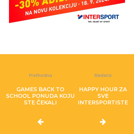
Prethodna
Sledeća
GAMES BACK TO
HAPPY HOUR ZA
SCHOOL PONUDA KOJU
SVE
STE ČEKALI
INTERSPORTISTE