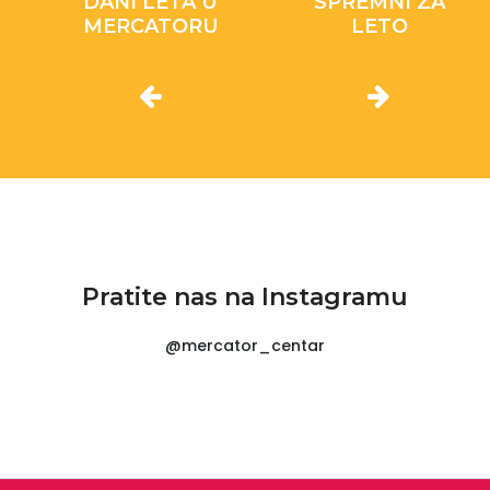
DANI LETA U
SPREMNI ZA
MERCATORU
LETO
Pratite nas na Instagramu
@mercator_centar