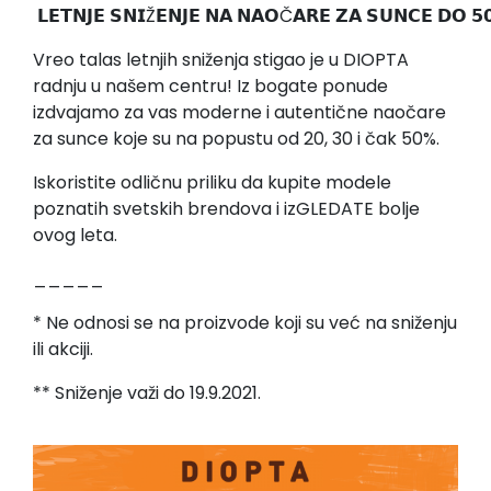
️ 𝗟𝗘𝗧𝗡𝗝𝗘 𝗦𝗡𝗜Ž𝗘𝗡𝗝𝗘 𝗡𝗔 𝗡𝗔𝗢Č𝗔𝗥𝗘 𝗭𝗔 𝗦𝗨𝗡𝗖𝗘 𝗗𝗢 𝟱
Vreo talas letnjih sniženja stigao je u DIOPTA
radnju u našem centru! Iz bogate ponude
izdvajamo za vas moderne i autentične naočare
za sunce koje su na popustu od 20, 30 i čak 50%.
Iskoristite odličnu priliku da kupite modele
poznatih svetskih brendova i izGLEDATE bolje
ovog leta.
_____
* Ne odnosi se na proizvode koji su već na sniženju
ili akciji.
** Sniženje važi do 19.9.2021.