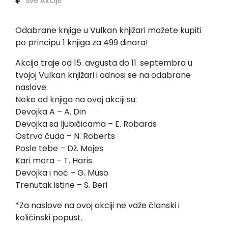
Sve Akcije
Odabrane knjige u Vulkan knjižari možete kupiti
po principu 1 knjiga za 499 dinara!
Akcija traje od 15. avgusta do 11. septembra u
tvojoj Vulkan knjižari i odnosi se na odabrane
naslove.
Neke od knjiga na ovoj akciji su:
Devojka A – A. Din
Devojka sa ljubičicama – E. Robards
Ostrvo čuda – N. Roberts
Posle tebe – Dž. Mojes
Kari mora – T. Haris
Devojka i noć – G. Muso
Trenutak istine – S. Beri
*Za naslove na ovoj akciji ne važe članski i
količinski popust.