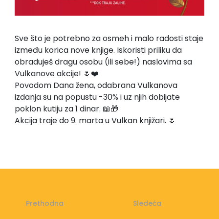
Sve što je potrebno za osmeh i malo radosti staje
između korica nove knjige. Iskoristi priliku da
obraduješ dragu osobu (ili sebe!) naslovima sa
Vulkanove akcije! 🌷❤️
Povodom Dana žena, odabrana Vulkanova
izdanja su na popustu -30% i uz njih dobijate
poklon kutiju za 1 dinar. 📖🎁
Akcija traje do 9. marta u Vulkan knjižari. 🌷
Prethodna
Sledeća