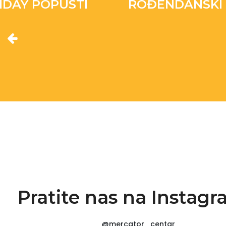
IDAY POPUSTI
ROĐENDANSKI 
Pratite nas na Instag
@mercator_centar