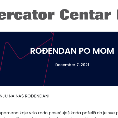
ROĐENDAN PO MOM
December 7, 2021
INJU NA NAŠ ROĐENDAN!
spomena koje vrlo rado posećuješ kada poželiš da je sve p