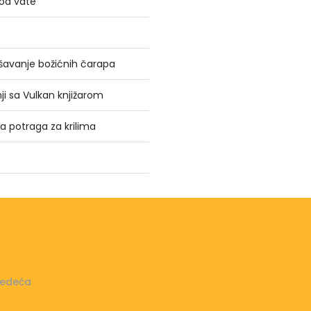
 od vate”
ašavanje božićnih čarapa
nji sa Vulkan knjižarom
a potraga za krilima
ledeća