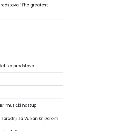
 predstava “The greatest
aletska predstava
us” muzički nastup
 saradnji sa Vulkan knjižarom