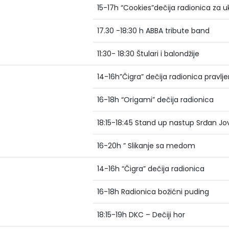
15-17h “Cookies”dečija radionica za 
17.30 -18:30 h ABBA tribute band
11:30- 18:30 Štulari i balondžije
14-16h”Čigra” dečija radionica pravlje
16-18h “Origami” dečija radionica
18:15-18:45 Stand up nastup Srđan J
16-20h ” Slikanje sa medom
14-16h “Čigra” dečija radionica
16-18h Radionica božićni puding
18:15-19h DKC – Dečiji hor