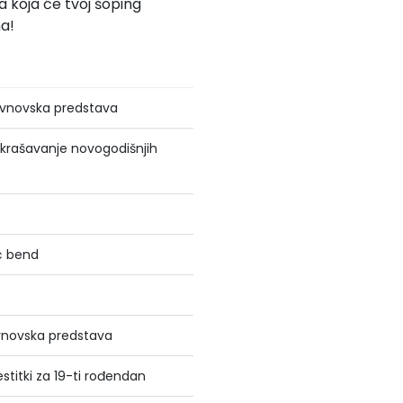
 koja će tvoj šoping
ma!
lovnovska predstava
 ukrašavanje novogodišnjih
ić bend
ovnovska predstava
estitki za 19-ti rođendan