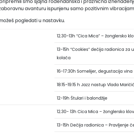
ipremili smo sjajna rođendanska i praznična iznenađenja
ezaboravnu avanturu ispunjenu samo pozitivnim vibracija
ožeš pogledati u nastavku.
12.30-13h “Cica Mica” – žonglersko k
13-15h “Cookies” dečija radionica za
kolača
16-17:30h Somelijer, degustacija vina
18:15-19:15 h Jazz nastup Vlada Marič
12-19h Štulari i balondžije
12.30- 13h Cica Mica – žonglersko kl
13-15h Dečija radionica – Pravljenje č