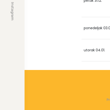
petak 31.12.
Instagram
ponedeljak 03.0
utorak 04.01.
P