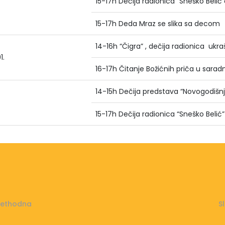
15-17h Dečija radionica “Sneško Belić
15-17h Deda Mraz se slika sa decom
14-16h “Čigra” , dečija radionica ukr
1.
16-17h Čitanje Božićnih priča u sarad
14-15h Dečija predstava “Novogodišnj
15-17h Dečija radionica “Sneško Belić”
rethodna
S