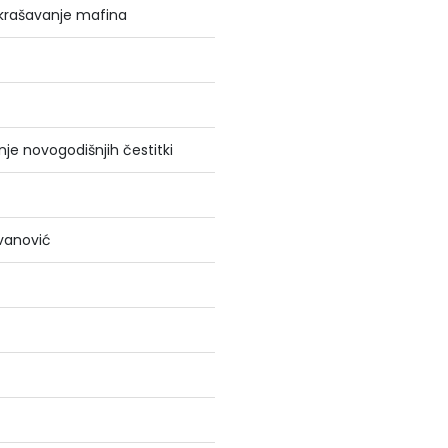
ukrašavanje mafina
nje novogodišnjih čestitki
ovanović