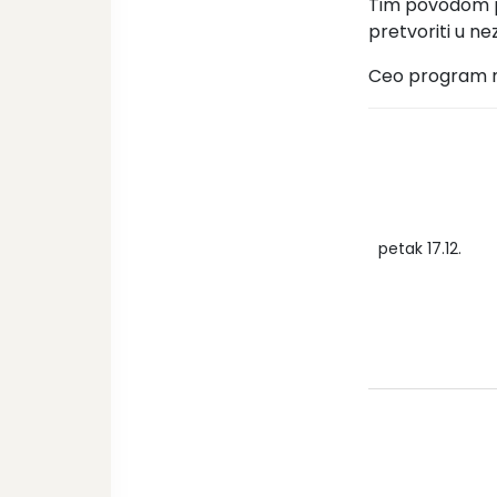
Tim povodom pr
pretvoriti u n
Ceo program m
petak 17.12.