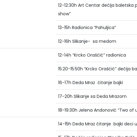
12-12:30h Art Centar dečija baletska
show”
13-15h Radionica “Pahuljica”
12-16h Slikanje- sa medom
12-14h “Krcko Orašćić” radionica
15:20-15:50h “Krcko Orašćić” dečija b
16-17h Deda Mraz čitanje bajki
17-20h Slikanje sa Deda Mrazom
18-19:30h Jelena Andonović “Two of 
14-15h Deda Mraz čitanje bajki deci u