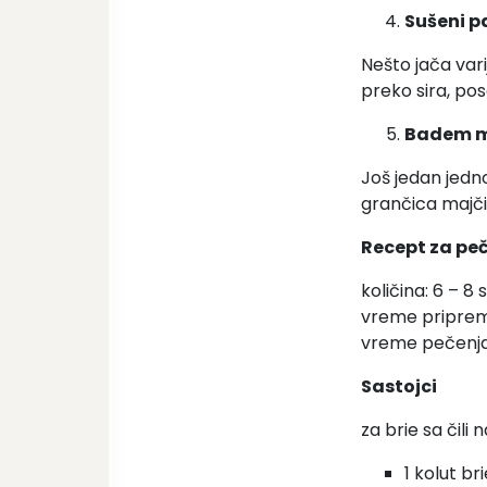
Sušeni p
Nešto jača var
preko sira, po
Badem m
Još jedan jedn
grančica majči
Recept za peče
količina: 6 – 8 
vreme priprem
vreme pečenja: 
Sastojci
za brie sa čil
1 kolut bri