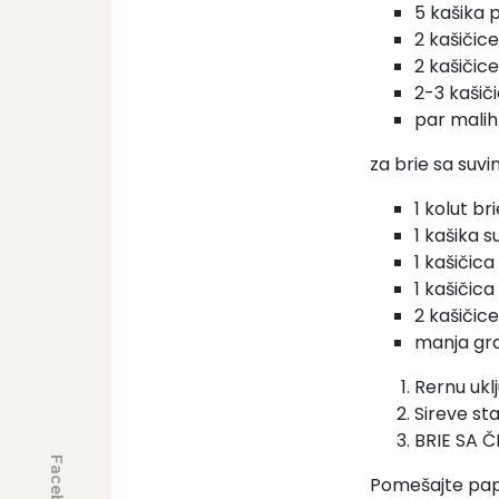
5 kašika 
2 kašičice
2 kašiči
2-3 kašič
par malih 
za brie sa su
1 kolut bri
1 kašika 
1 kašičic
1 kašičic
2 kašiči
manja gr
Rernu ukl
Sireve st
BRIE SA 
Facebook
Pomešajte papri