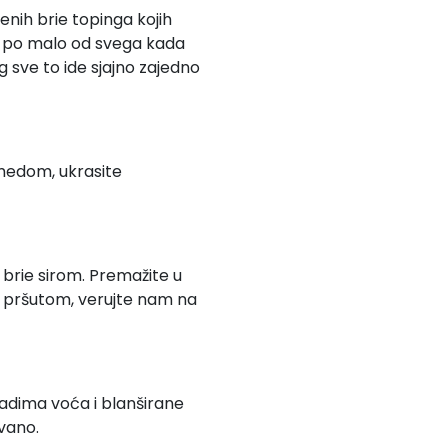
enih brie topinga kojih
om po malo od svega kada
g sve to ide sjajno zajedno
e medom, ukrasite
 brie sirom. Premažite u
li pršutom, verujte nam na
adima voća i blanširane
ovano.