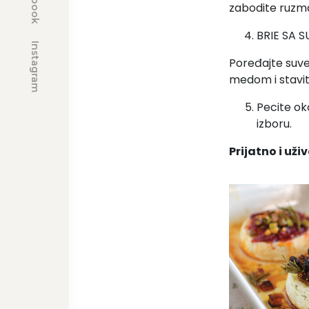
zabodite ruzmar
BRIE SA 
Instagram
Poređajte suve 
medom i stavit
Pecite oko
izboru.
Prijatno i uži