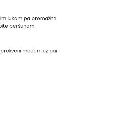
belim lukom pa premažite
spite peršunom.
i preliveni medom uz par