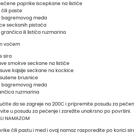
pečene paprike iscepkane na listiće
 čili paste
ce bagremovog meda
ice seckanih pistaća
grančica ili listića ruzmarina
vim voćem
e sira
suve smokve seckane na listiće
a suve kajsije seckane na kockice
a sušene brusnice
ce bagremovog meda
ančica ruzmarina
jučite da se zagreje na 200C i pripremite posudu za pečen
avite u posudu za pečenje i zarežite unakrsno po površini.
ČILI NAMAZOM
ke čili pastu i med i ovaj namaz rasporedite po korici sir