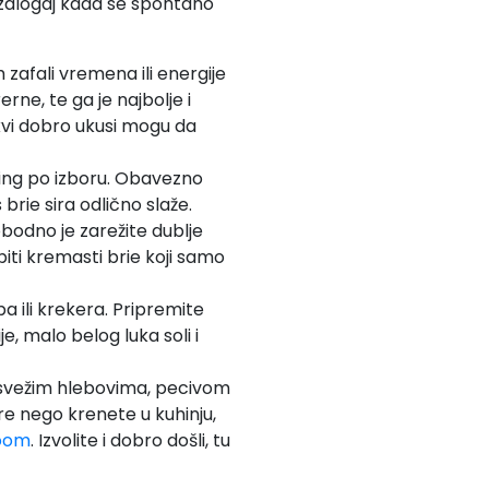
 zalogaj kada se spontano
 zafali vremena ili energije
rne, te ga je najbolje i
kvi dobro ukusi mogu da
ping po izboru. Obavezno
rie sira odlično slaže.
bodno je zarežite dublje
biti kremasti brie koji samo
 ili krekera. Pripremite
e, malo belog luka soli i
i svežim hlebovima, pecivom
e nego krenete u kuhinju,
oom
. Izvolite i dobro došli, tu