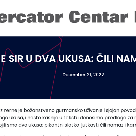
IE SIR U DVA UKUSA: ČILI N
December 21, 2022
 iz rerne je božanstveno gurmansko uživanje i sjajan povod
ogo ukusa, i nešto kasnije u tekstu donosimo predloge za n
vojili smo dva ukusa: pikantni slatko ljutkasti čili namaz i 