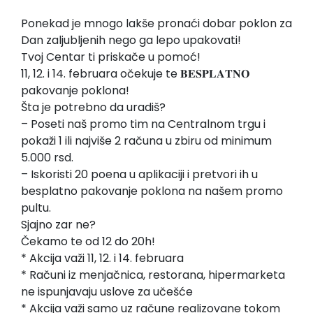
Ponekad je mnogo lakše pronaći dobar poklon za
Dan zaljubljenih nego ga lepo upakovati!
Tvoj Centar ti priskače u pomoć!
11, 12. i 14. februara očekuje te 𝐁𝐄𝐒𝐏𝐋𝐀𝐓𝐍𝐎
pakovanje poklona!
Šta je potrebno da uradiš?
– Poseti naš promo tim na Centralnom trgu i
pokaži 1 ili najviše 2 računa u zbiru od minimum
5.000 rsd.
– Iskoristi 20 poena u aplikaciji i pretvori ih u
besplatno pakovanje poklona na našem promo
pultu.
Sjajno zar ne?
Čekamo te od 12 do 20h!
* Akcija važi 11, 12. i 14. februara
* Računi iz menjačnica, restorana, hipermarketa
ne ispunjavaju uslove za učešće
* Akcija važi samo uz račune realizovane tokom