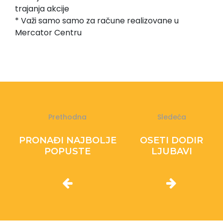
trajanja akcije
* Važi samo samo za račune realizovane u
Mercator Centru
Prethodna
Sledeća
PRONAĐI NAJBOLJE
OSETI DODIR
POPUSTE
LJUBAVI