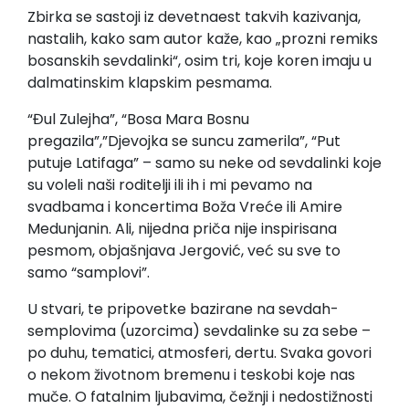
Zbirka se sastoji iz devetnaest takvih kazivanja,
nastalih, kako sam autor kaže, kao „prozni remiks
bosanskih sevdalinki“, osim tri, koje koren imaju u
dalmatinskim klapskim pesmama.
“Đul Zulejha”, “Bosa Mara Bosnu
pregazila”,”Djevojka se suncu zamerila”, “Put
putuje Latifaga” – samo su neke od sevdalinki koje
su voleli naši roditelji ili ih i mi pevamo na
svadbama i koncertima Boža Vreće ili Amire
Medunjanin. Ali, nijedna priča nije inspirisana
pesmom, objašnjava Jergović, već su sve to
samo “samplovi”.
U stvari, te pripovetke bazirane na sevdah-
semplovima (uzorcima) sevdalinke su za sebe –
po duhu, tematici, atmosferi, dertu. Svaka govori
o nekom životnom bremenu i teskobi koje nas
muče. O fatalnim ljubavima, čežnji i nedostižnosti