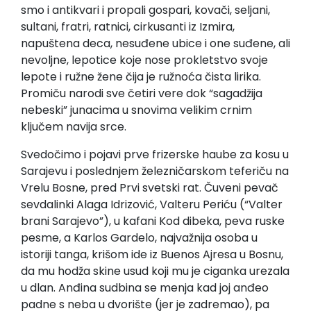
smo i antikvari i propali gospari, kovači, seljani,
sultani, fratri, ratnici, cirkusanti iz Izmira,
napuštena deca, nesuđene ubice i one suđene, ali
nevoljne, lepotice koje nose prokletstvo svoje
lepote i ružne žene čija je ružnoća čista lirika.
Promiču narodi sve četiri vere dok “sagadžija
nebeski” junacima u snovima velikim crnim
ključem navija srce.
Svedočimo i pojavi prve frizerske haube za kosu u
Sarajevu i poslednjem železničarskom teferiču na
Vrelu Bosne, pred Prvi svetski rat. Čuveni pevač
sevdalinki Alaga Idrizović, Valteru Periću (“Valter
brani Sarajevo”), u kafani Kod dibeka, peva ruske
pesme, a Karlos Gardelo, najvažnija osoba u
istoriji tanga, krišom ide iz Buenos Ajresa u Bosnu,
da mu hodža skine usud koji mu je ciganka urezala
u dlan. Anđina sudbina se menja kad joj anđeo
padne s neba u dvorište (jer je zadremao), pa