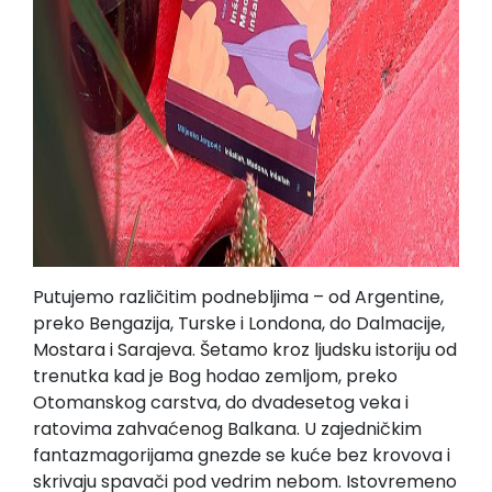
Putujemo različitim podnebljima – od Argentine,
preko Bengazija, Turske i Londona, do Dalmacije,
Mostara i Sarajeva. Šetamo kroz ljudsku istoriju od
trenutka kad je Bog hodao zemljom, preko
Otomanskog carstva, do dvadesetog veka i
ratovima zahvaćenog Balkana. U zajedničkim
fantazmagorijama gnezde se kuće bez krovova i
skrivaju spavači pod vedrim nebom. Istovremeno