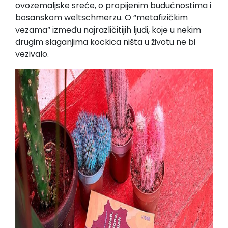
ovozemaljske sreće, o propijenim budućnostima i
bosanskom weltschmerzu. O “metafizičkim
vezama” između najrazličitijih ljudi, koje u nekim
drugim slaganjima kockica ništa u životu ne bi
vezivalo.