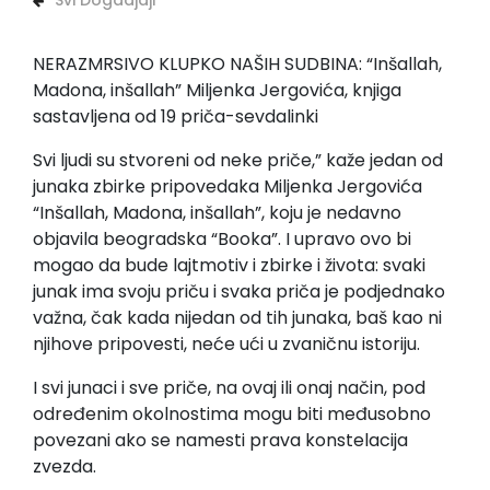
Svi Dogadjaji
NERAZMRSIVO KLUPKO NAŠIH SUDBINA: “Inšallah,
Madona, inšallah” Miljenka Jergovića, knjiga
sastavljena od 19 priča-sevdalinki
Svi ljudi su stvoreni od neke priče,” kaže jedan od
junaka zbirke pripovedaka Miljenka Jergovića
“Inšallah, Madona, inšallah”, koju je nedavno
objavila beogradska “Booka”. I upravo ovo bi
mogao da bude lajtmotiv i zbirke i života: svaki
junak ima svoju priču i svaka priča je podjednako
važna, čak kada nijedan od tih junaka, baš kao ni
njihove pripovesti, neće ući u zvaničnu istoriju.
I svi junaci i sve priče, na ovaj ili onaj način, pod
određenim okolnostima mogu biti međusobno
povezani ako se namesti prava konstelacija
zvezda.