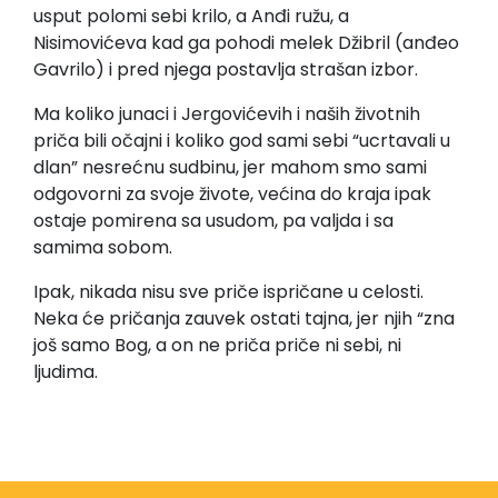
usput polomi sebi krilo, a Anđi ružu, a
Nisimovićeva kad ga pohodi melek Džibril (anđeo
Gavrilo) i pred njega postavlja strašan izbor.
Ma koliko junaci i Jergovićevih i naših životnih
priča bili očajni i koliko god sami sebi “ucrtavali u
dlan” nesrećnu sudbinu, jer mahom smo sami
odgovorni za svoje živote, većina do kraja ipak
ostaje pomirena sa usudom, pa valjda i sa
samima sobom.
Ipak, nikada nisu sve priče ispričane u celosti.
Neka će pričanja zauvek ostati tajna, jer njih “zna
još samo Bog, a on ne priča priče ni sebi, ni
ljudima.