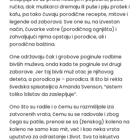
ručka, dok muškarci dremaju ili puše i piju prošek i
kafu, pa tako čuvaju porodične recepte, mitove i
legende od zaborava. Sve one su, na izvestan
način, čuvarke vatre (porodičnog ognjišta) i
zahvaljujući njima opstaju i porodice, ali i
porodična baština.
One održavaju čak i grobove poginule rodbine
bivših muževa, onda kada te poginule svi drugi
zaborave. Jer taj bivši muž otac je njihovog
deteta, a porodica je – porodica. Ili što bi rekla
švedska spisateljica Amanda Svenson, “sistem
toliko blistav da zaslepljuje”.
Ono što su radile i o čemu su razmišljale iza
zatvorenih vrata, čemu su se radovale i zbog
čega su patile, prenosi se sa (ženskog) kolena na
koleno ne samo kao mit, već i kao neka vrsta
uputstva za odrastanje i život. Sva ta iskustva