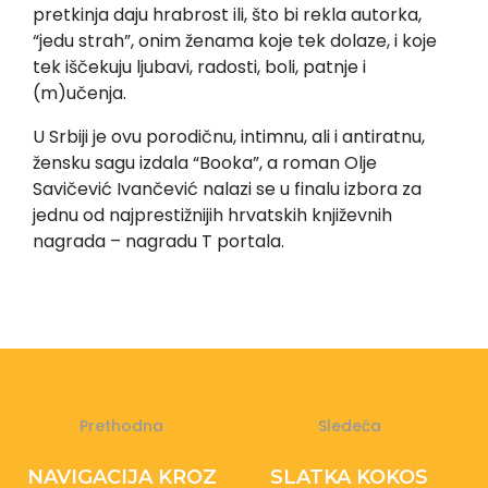
pretkinja daju hrabrost ili, što bi rekla autorka,
“jedu strah”, onim ženama koje tek dolaze, i koje
tek iščekuju ljubavi, radosti, boli, patnje i
(m)učenja.
U Srbiji je ovu porodičnu, intimnu, ali i antiratnu,
žensku sagu izdala “Booka”, a roman Olje
Savičević Ivančević nalazi se u finalu izbora za
jednu od najprestižnijih hrvatskih književnih
nagrada – nagradu T portala.
Prethodna
Sledeća
NAVIGACIJA KROZ
SLATKA KOKOS