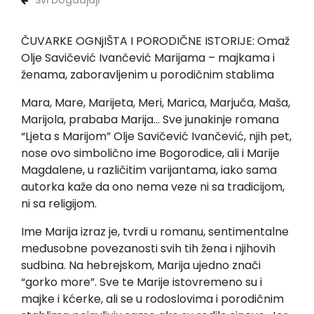
Svi Dogadjaji
ČUVARKE OGNjIŠTA I PORODIČNE ISTORIJE: Omaž
Olje Savičević Ivančević Marijama – majkama i
ženama, zaboravljenim u porodičnim stablima
Mara, Mare, Marijeta, Meri, Marica, Marjuča, Maša,
Marijola, prababa Marija… Sve junakinje romana
“Ljeta s Marijom” Olje Savičević Ivančević, njih pet,
nose ovo simbolično ime Bogorodice, ali i Marije
Magdalene, u različitim varijantama, iako sama
autorka kaže da ono nema veze ni sa tradicijom,
ni sa religijom.
Ime Marija izraz je, tvrdi u romanu, sentimentalne
međusobne povezanosti svih tih žena i njihovih
sudbina. Na hebrejskom, Marija ujedno znači
“gorko more”. Sve te Marije istovremeno su i
majke i kćerke, ali se u rodoslovima i porodičnim