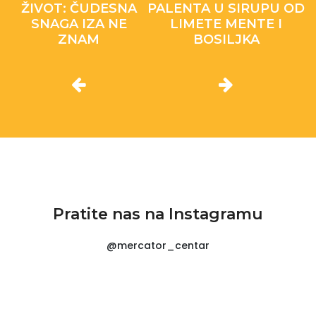
ŽIVOT: ČUDESNA
PALENTA U SIRUPU OD
SNAGA IZA NE
LIMETE MENTE I
ZNAM
BOSILJKA
Pratite nas na Instagramu
@mercator_centar