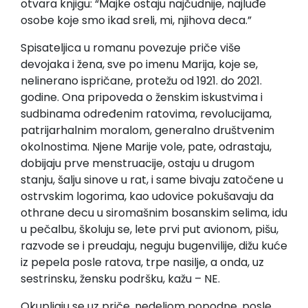
otvara knjigu: “Majke ostaju najčudnije, najluđe
osobe koje smo ikad sreli, mi, njihova deca.”
Spisateljica u romanu povezuje priče više
devojaka i žena, sve po imenu Marija, koje se,
nelinerano ispričane, protežu od 1921. do 2021.
godine. Ona pripoveda o ženskim iskustvima i
sudbinama određenim ratovima, revolucijama,
patrijarhalnim moralom, generalno društvenim
okolnostima. Njene Marije vole, pate, odrastaju,
dobijaju prve menstruacije, ostaju u drugom
stanju, šalju sinove u rat, i same bivaju zatočene u
ostrvskim logorima, kao udovice pokušavaju da
othrane decu u siromašnim bosanskim selima, idu
u pečalbu, školuju se, lete prvi put avionom, pišu,
razvode se i preudaju, neguju bugenvilije, dižu kuće
iz pepela posle ratova, trpe nasilje, a onda, uz
sestrinsku, žensku podršku, kažu – NE.
Okupljaju se uz priče, nedeljom popodne, posle