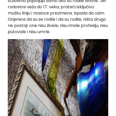
stablima pojavljuju samo ako su rodile sinove. Jer
rodoslovi sežu do 17. veka, prateći isključivo
mušku liniju i nosioce prezimena. Ispada da osim
činjenice da su se rodile i da su rodile, ništa drugo
ne postoji: one nisu živele, nisu imale profesiju, nisu
putovale i nisu umrle.