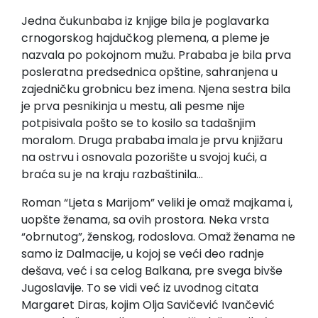
Jedna čukunbaba iz knjige bila je poglavarka
crnogorskog hajdučkog plemena, a pleme je
nazvala po pokojnom mužu. Prababa je bila prva
posleratna predsednica opštine, sahranjena u
zajedničku grobnicu bez imena. Njena sestra bila
je prva pesnikinja u mestu, ali pesme nije
potpisivala pošto se to kosilo sa tadašnjim
moralom. Druga prababa imala je prvu knjižaru
na ostrvu i osnovala pozorište u svojoj kući, a
braća su je na kraju razbaštinila…
Roman “Ljeta s Marijom” veliki je omaž majkama i,
uopšte ženama, sa ovih prostora. Neka vrsta
“obrnutog”, ženskog, rodoslova. Omaž ženama ne
samo iz Dalmacije, u kojoj se veći deo radnje
dešava, već i sa celog Balkana, pre svega bivše
Jugoslavije. To se vidi već iz uvodnog citata
Margaret Diras, kojim Olja Savičević Ivančević